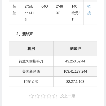
荷
2*Silv
64G
2*48
140
链
兰
er 411
0G
欧元/
接
6
月
2、测试IP
机房
测试IP
荷兰阿姆斯特丹
43.250.52.44
美国新泽西
103.41.177.244
印度孟买
82.27.1.103
投上一票