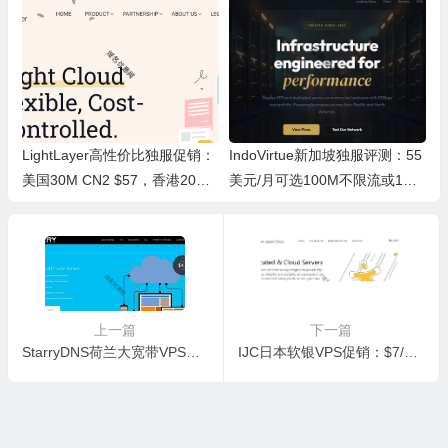
LightLayer高性价比独服促销：
IndoVirtue新加坡独服评测：55
美国30M CN2 $57，香港20M
美元/月可选100M不限流或1Gb
CN2 $165，支持自定义配置
ps限10TB
上一篇
下一篇
StarryDNS荷兰大宽带VPS促销活动 月付低至4.5美元
IJC日本软银VPS促销：$7/月享2核2G及800G流量