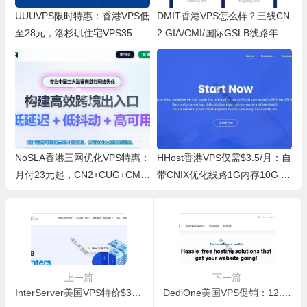
UUUVPS限时特惠：香港VPS低
DMIT香港VPS怎么样？三线CN
至28元，洛杉矶住宅VPS35元
2 GIA/CMI/国际GSLB线路年付
起
$36.9起
NoSLA香港三网优化VPS特惠：
HHost香港VPS仅需$3.5/月：自
月付23元起，CN2+CUG+CMI
带CNIX优化线路1G内存10G S
高速直连
SD
上一篇
下一篇
InterServer美国VPS特价$3/月：1核2G内存40G SSD，洛杉矶等数据中心可选
DediOne美国VPS促销：12.99美元年起，洛杉矶密苏里机房可选