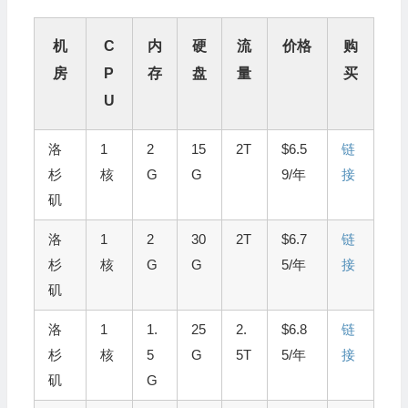
机
C
内
硬
流
价格
购
房
P
存
盘
量
买
U
洛
1
2
15
2T
$6.5
链
杉
核
G
G
9/年
接
矶
洛
1
2
30
2T
$6.7
链
杉
核
G
G
5/年
接
矶
洛
1
1.
25
2.
$6.8
链
杉
核
5
G
5T
5/年
接
矶
G