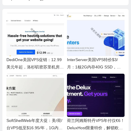
DediOne美国VPS促销：12.99
InterServer美国VPS特价$3/
美元年起，洛杉矶密苏里机房可
月：1核2G内存40G SSD，洛
选
杉矶等数据中心可选
SoftShellWeb年度大促：美/荷/
荷兰阿姆斯特丹VPS年付仅€6！
台VPS低至$16.95/年，1G内存
DeluxHost限量特价，解锁欧洲