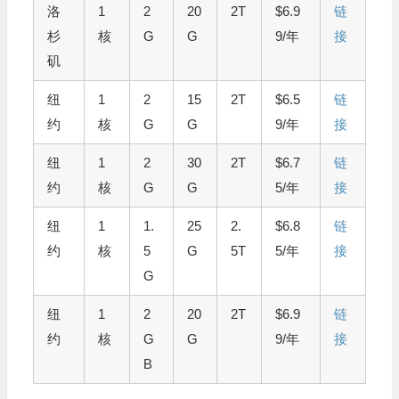
洛
1
2
20
2T
$6.9
链
杉
核
G
G
9/年
接
矶
纽
1
2
15
2T
$6.5
链
约
核
G
G
9/年
接
纽
1
2
30
2T
$6.7
链
约
核
G
G
5/年
接
纽
1
1.
25
2.
$6.8
链
约
核
5
G
5T
5/年
接
G
纽
1
2
20
2T
$6.9
链
约
核
G
G
9/年
接
B