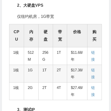
2、大硬盘VPS
仅纽约机房，1G带宽
CP
内
硬
带
价格
购
U
存
盘
宽
买
1核
512
256
1T
$11.68/
链
M
G
年
接
1核
1G
1T
2T
$17.38/
链
年
接
1核
2G
2T
4T
$27.48/
链
年
接
3、测试IP