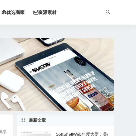
优选商家
资源素材


最新文章
码享
SoftShellWeb年度大促：美/