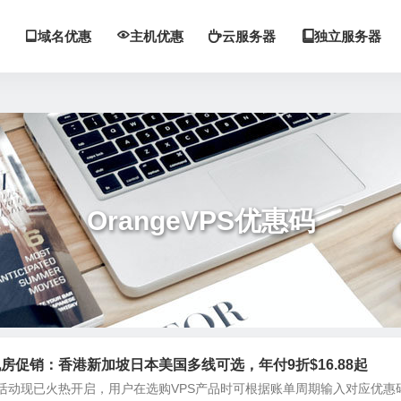
域名优惠
主机优惠
云服务器
独立服务器




OrangeVPS优惠码
球机房促销：香港新加坡日本美国多线可选，年付9折$16.88起
季促销活动现已火热开启，用户在选购VPS产品时可根据账单周期输入对应优惠