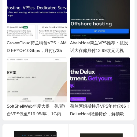
CrownCloud荷兰特价VPS：AM
AbeloHost荷兰VPS推荐：抗投
D EPYC+10Gbps，月付仅$5享
诉大存储月付13.99欧元无视版
6GB内存
权
SoftShellWeb年度大促：美/荷/
荷兰阿姆斯特丹VPS年付仅€6！
台VPS低至$16.95/年，1G内存
DeluxHost限量特价，解锁欧洲
享全球加速
低延迟线路