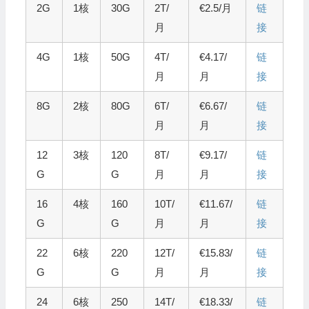
2G
1核
30G
2T/
€2.5/月
链
月
接
4G
1核
50G
4T/
€4.17/
链
月
月
接
8G
2核
80G
6T/
€6.67/
链
月
月
接
12
3核
120
8T/
€9.17/
链
G
G
月
月
接
16
4核
160
10T/
€11.67/
链
G
G
月
月
接
22
6核
220
12T/
€15.83/
链
G
G
月
月
接
24
6核
250
14T/
€18.33/
链