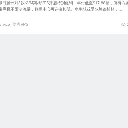
ervice即日起针对3款KVM架构VPS开启特别促销，年付低至$17.88起，所有方
ps带宽且不限制流量，数据中心可选洛杉矶、水牛城或爱尔兰都柏林，...
ervice
便宜VPS