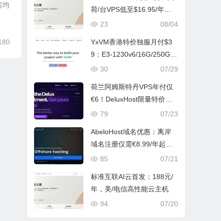
案均
荷/台VPS低至$16.95/年，1
G内存享全球加速
23
08/04
180
YxVM香港特价独服月付$3
9：E3-1230v6/16G/250G S
SD/10TB流量
30
07/29
荷兰阿姆斯特丹VPS年付仅
€6！DeluxHost限量特价，
解锁欧洲低延迟线路
79
07/23
AbeloHost域名优惠：离岸
域名注册仅需€8.99/年起，
支持匿名注册防投诉
85
07/21
标准互联AI云首发：188元/
年，美/电信高性能云主机
94
07/20