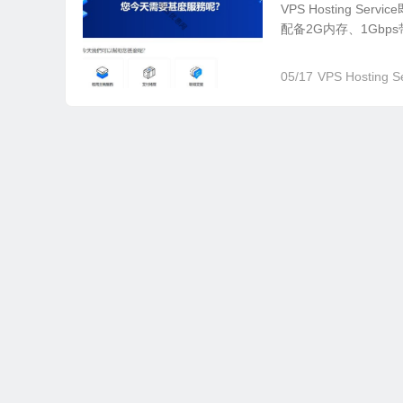
VPS Hosting S
配备2G内存、1Gb
05/17
VPS Hosting S