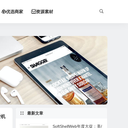
优选商家
资源素材


最新文章
爱机
SoftShellWeb年度大促：美/